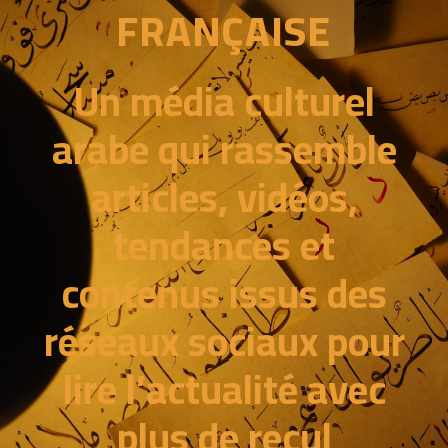
FRANÇAISE
Un média culturel
arabe qui rassemble
articles, vidéos,
tendances et
contenus issus des
réseaux sociaux pour
lire l’actualité avec
plus de recul