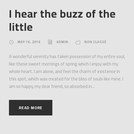
I hear the buzz of the
little
MAY 16, 2016
ADMIN
NON CLASSÉ
A wonderful serenity has taken possession of my entire soul,
like these sweet mornings of spring which I enjoy with my
whole heart. I am alone, and feel the charm of existence in
this spot, which was created for the bliss of souls like mine. I
am so happy, my dear friend, so absorbed in...
READ MORE